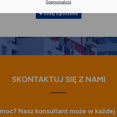
Spersonalizuj
dodaj ogłoszenie
SKONTAKTUJ SIĘ Z NAMI
moc? Nasz konsultant może w każdej 