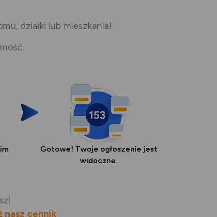
u, działki lub mieszkania!
omość.
kim
Gotowe! Twoje ogłoszenie jest
widoczne.
sz!
 nasz cennik