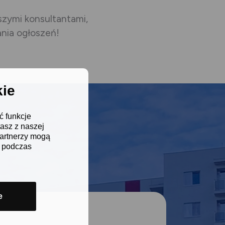
szymi konsultantami,
ania ogłoszeń!
kie
ć funkcje
tasz z naszej
Partnerzy mogą
i podczas
e