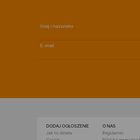
Imię i nazwisko
E-mail
DODAJ OGŁOSZENIE
O NAS
Jak to działa
Regulamin
Cennik
Polityka prywatno