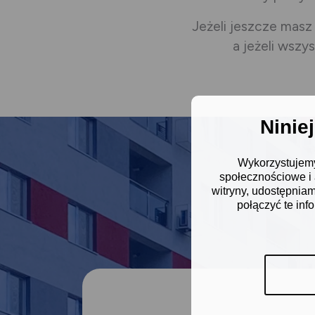
Jeżeli jeszcze masz
a jeżeli wszy
Ninie
Wykorzystujemy 
społecznościowe i a
witryny, udostępnia
połączyć te in