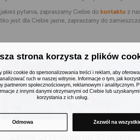
 jakieś pytania, zapraszamy Ciebie do
kontaktu
z na
stko jest dla Ciebie jasne, zapraszamy do zamieszcz
jsza strona korzysta z plików coo
pliki cookie do spersonalizowania treści i reklam, aby oferowa
GOTOWY BY UMIEŚCIĆ
nalizować ruch w naszej witrynie. Informacje o tym, jak korzys
my partnerom społecznościowym, reklamowym i analitycznym. 
OGŁOSZENIE U NAS?
formacje z innymi danymi otrzymanymi od Ciebie lub uzyskanym
korzystania z ich usług.
Odmowa
Zezwól na wszystki
Zajmie Ci to mniej niż 10 minut