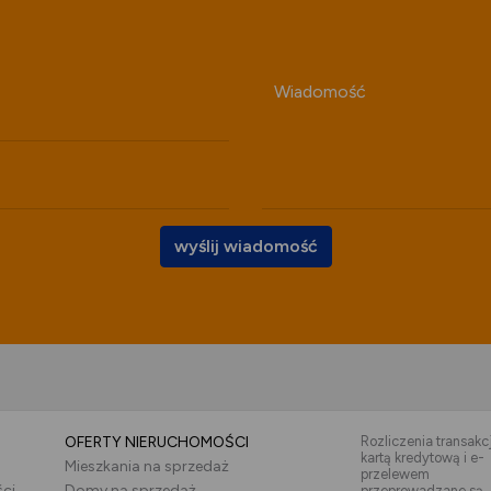
Wiadomość
wyślij wiadomość
OFERTY NIERUCHOMOŚCI
Rozliczenia transakcj
kartą kredytową i e-
Mieszkania na sprzedaż
przelewem
ści
Domy na sprzedaż
przeprowadzane są